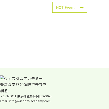
NXT Event
〒171-0031 東京都豊島区目白2-20-5
Email: info@wisdom-academy.com