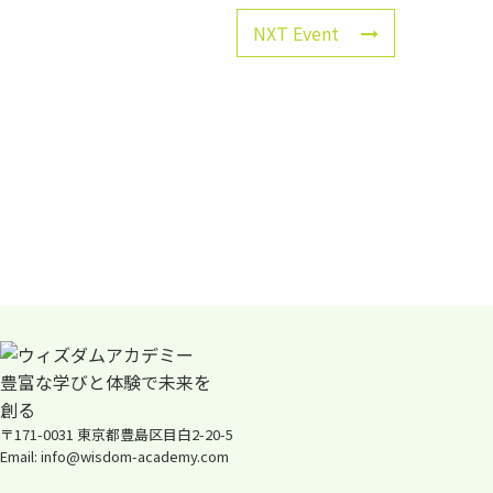
NXT Event
〒171-0031 東京都豊島区目白2-20-5
Email: info@wisdom-academy.com