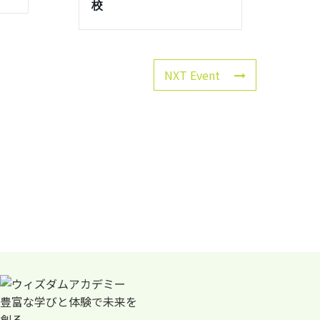
校
NXT Event