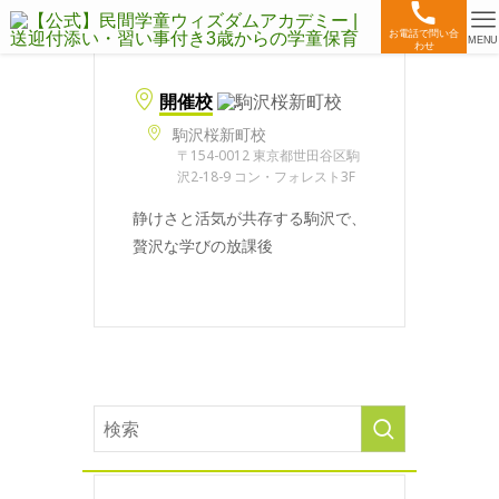
お電話で問い合
MENU
わせ
開催校
駒沢桜新町校
〒154-0012 東京都世田谷区駒
沢2-18-9 コン・フォレスト3F
静けさと活気が共存する駒沢で、
贅沢な学びの放課後