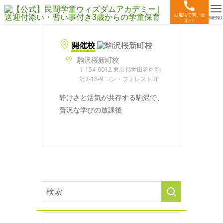
お電話で問い合
MENU
わせ
開催校
駒沢桜新町校
〒154-0012 東京都世田谷区駒
沢2-18-9 コン・フォレスト3F
静けさと活気が共存する駒沢で、
贅沢な学びの放課後