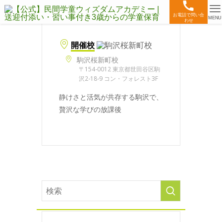
お電話で問い合
MENU
わせ
開催校
駒沢桜新町校
〒154-0012 東京都世田谷区駒
沢2-18-9 コン・フォレスト3F
静けさと活気が共存する駒沢で、
贅沢な学びの放課後