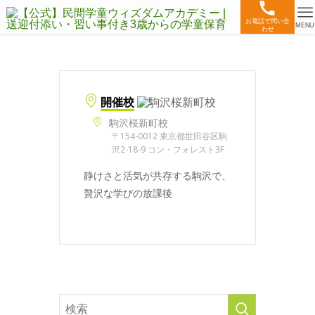
お電話で問い合
MENU
わせ
開催校
駒沢桜新町校
〒154-0012 東京都世田谷区駒
沢2-18-9 コン・フォレスト3F
静けさと活気が共存する駒沢で、
贅沢な学びの放課後