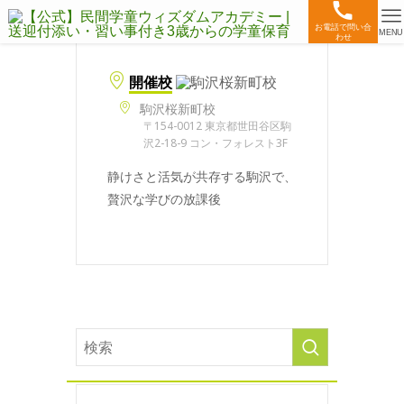
お電話で問い合
MENU
わせ
開催校
駒沢桜新町校
〒154-0012 東京都世田谷区駒
沢2-18-9 コン・フォレスト3F
静けさと活気が共存する駒沢で、
贅沢な学びの放課後