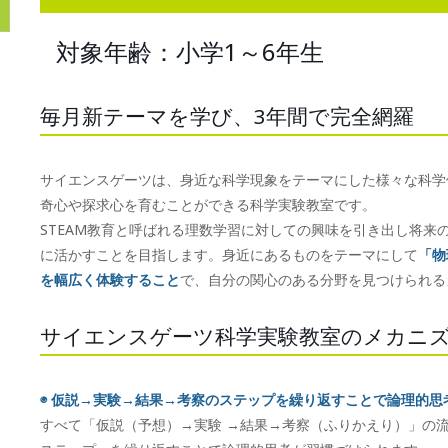
対象年齢：小学1～6年生
毎月新テーマを学び、3年間で完全網羅
サイエンスゲーツは、身近な科学現象をテーマにした様々な科学
奇心や探求心を育むことができる科学実験教室です。
STEAM教育と呼ばれる理数学習に対しての興味を引き出し将来
に活かすことを目指します。身近にあるものをテーマにして
「物
を幅広く体験すること
で、自分の関心のある分野を見つけられる
サイエンスゲーツ科学実験教室のメカニ
◉ 仮説→実験→結果→考察のステップを繰り返すことで論理的思
すべて「仮説（予想）→実験 →結果→考察（ふりかえり）」の