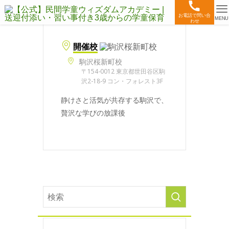
お電話で問い合
MENU
わせ
開催校
駒沢桜新町校
〒154-0012 東京都世田谷区駒
沢2-18-9 コン・フォレスト3F
静けさと活気が共存する駒沢で、
贅沢な学びの放課後