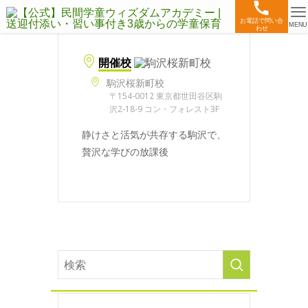
お電話で問い合
MENU
わせ
開催校
駒沢桜新町校
〒154-0012 東京都世田谷区駒
沢2-18-9 コン・フォレスト3F
静けさと活気が共存する駒沢で、
贅沢な学びの放課後