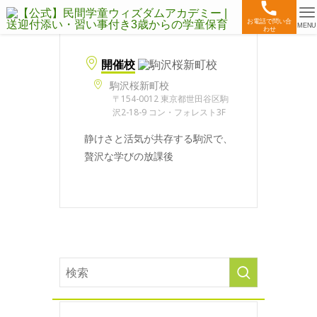
お電話で問い合
MENU
わせ
開催校
駒沢桜新町校
〒154-0012 東京都世田谷区駒
沢2-18-9 コン・フォレスト3F
静けさと活気が共存する駒沢で、
贅沢な学びの放課後