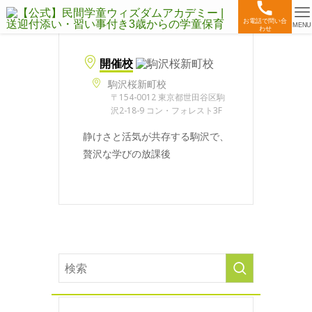
お電話で問い合
MENU
わせ
開催校
駒沢桜新町校
〒154-0012 東京都世田谷区駒
沢2-18-9 コン・フォレスト3F
静けさと活気が共存する駒沢で、
贅沢な学びの放課後