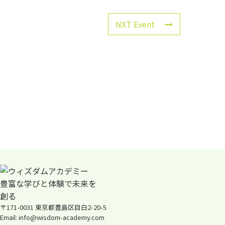
NXT Event
〒171-0031 東京都豊島区目白2-20-5
Email: info@wisdom-academy.com