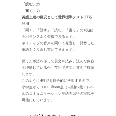
「読む」力
「書く」力
英語上達の目安として世界標準テストJETを
利用
「聞く」「話す」「読む」「書く」の4技能
をバランスよく習得できるます。
ネイティブの音声を聞いて発音し、発音した
単語をくり返し書いて覚えます。
覚えた単語を使って英文を読み、読んだ内容
を理解しているか、英語で質問に答えて確認
します。
このように4技能を総合的に学習するので、
小学生からTOEIC®600点（≒英検2級）レベ
ルのコミュニケーション英語力習得の実現を
可能にしています。