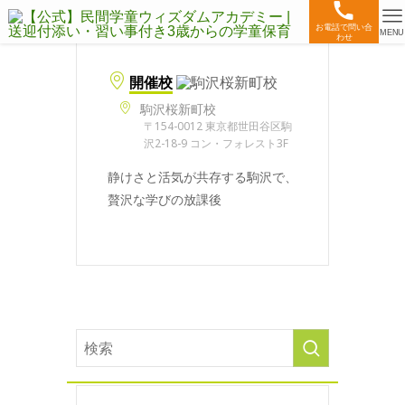
お電話で問い合
MENU
わせ
開催校
駒沢桜新町校
〒154-0012 東京都世田谷区駒
沢2-18-9 コン・フォレスト3F
静けさと活気が共存する駒沢で、
贅沢な学びの放課後