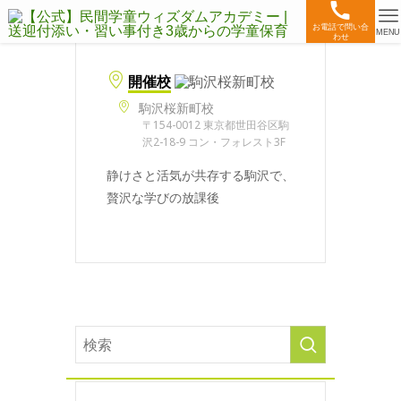
お電話で問い合
MENU
わせ
開催校
駒沢桜新町校
〒154-0012 東京都世田谷区駒
沢2-18-9 コン・フォレスト3F
静けさと活気が共存する駒沢で、
贅沢な学びの放課後