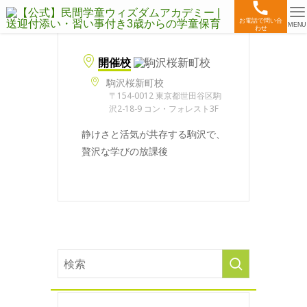
お電話で問い合
MENU
わせ
開催校
駒沢桜新町校
〒154-0012 東京都世田谷区駒
沢2-18-9 コン・フォレスト3F
静けさと活気が共存する駒沢で、
贅沢な学びの放課後