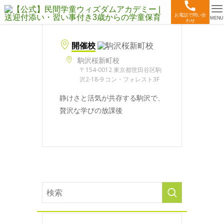
お電話で問い合
MENU
わせ
開催校
駒沢桜新町校
〒154-0012 東京都世田谷区駒
沢2-18-9 コン・フォレスト3F
静けさと活気が共存する駒沢で、
贅沢な学びの放課後