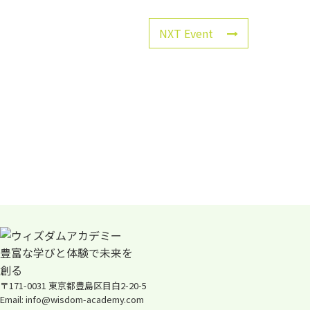
NXT Event
〒171-0031 東京都豊島区目白2-20-5
Email: info@wisdom-academy.com