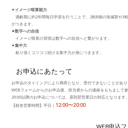
⚫︎
イメージ暗算能力
適齢期に約2年間毎日学習を行うことで、2桁8個の加減算や3桁
がつきます。
⚫︎数字への自信
イメージ暗算の習得は数字への自信へと繋がります。
⚫︎
集中力
粘り強くコツコツ続ける集中力が身につきます。
お申込にあたって
お申込のタイミングにより満席となり、受付できないことがあり
WEBフォームからのお申込後、担当者からの連絡をもちまして
20:00以降のお申込については、原則翌営業日の対応となります
12:00〜20:00
【校舎営業時間】平日｜
WEB申込