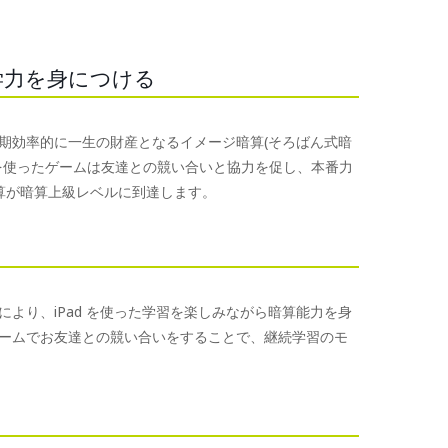
学力を身につける
短期効率的に一生の財産となるイメージ暗算(そろばん式暗
を使ったゲームは友達との競い合いと協力を促し、本番力
算が暗算上級レベルに到達します。
より、iPad を使った学習を楽しみながら暗算能力を身
ームでお友達との競い合いをすることで、継続学習のモ