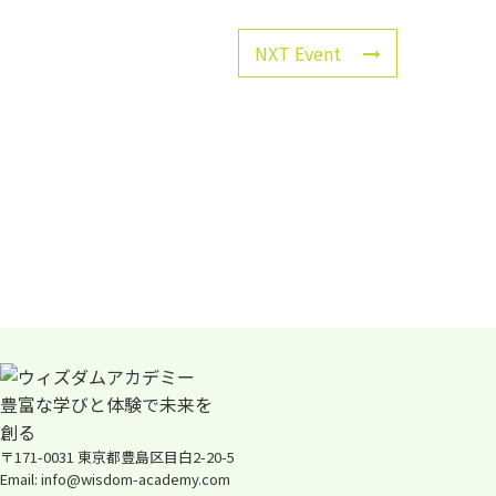
NXT Event
〒171-0031 東京都豊島区目白2-20-5
Email: info@wisdom-academy.com