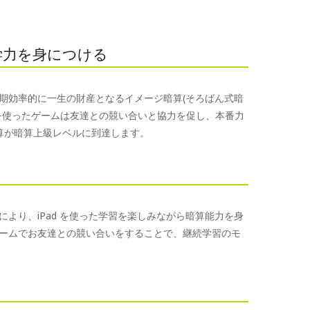
学力を身につける
短期効率的に一生の財産となるイメージ暗算(そろばん式暗
を使ったゲームは友達との競い合いと協力を促し、本番力
算が暗算上級レベルに到達します。
より、iPad を使った学習を楽しみながら暗算能力を身
ームでお友達との競い合いをすることで、継続学習のモ