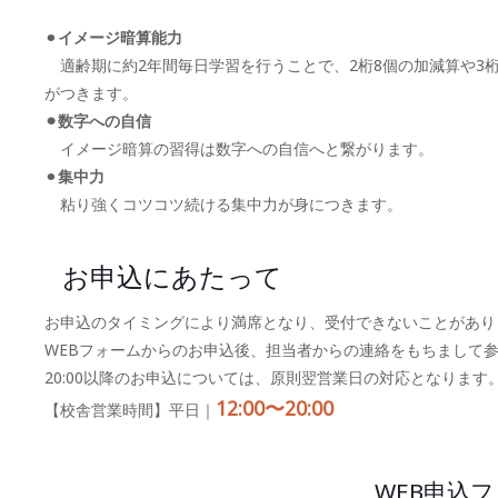
⚫︎
イメージ暗算能力
適齢期に約2年間毎日学習を行うことで、2桁8個の加減算や3桁
がつきます。
⚫︎数字への自信
イメージ暗算の習得は数字への自信へと繋がります。
⚫︎
集中力
粘り強くコツコツ続ける集中力が身につきます。
お申込にあたって
お申込のタイミングにより満席となり、受付できないことがあり
WEBフォームからのお申込後、担当者からの連絡をもちまして
20:00以降のお申込については、原則翌営業日の対応となります
12:00〜20:00
【校舎営業時間】平日｜
WEB申込