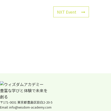
NXT Event
〒171-0031 東京都豊島区目白2-20-5
Email: info@wisdom-academy.com