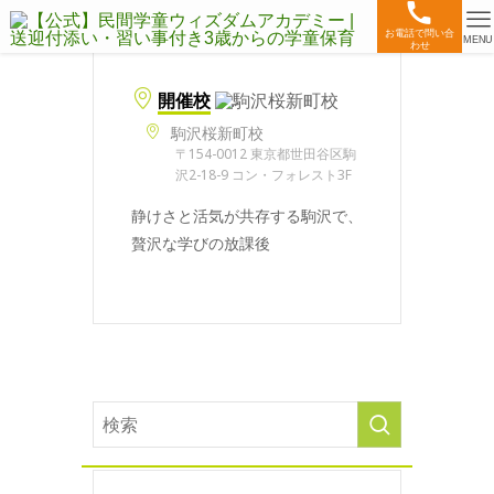
お電話で問い合
MENU
わせ
開催校
駒沢桜新町校
〒154-0012 東京都世田谷区駒
沢2-18-9 コン・フォレスト3F
静けさと活気が共存する駒沢で、
贅沢な学びの放課後