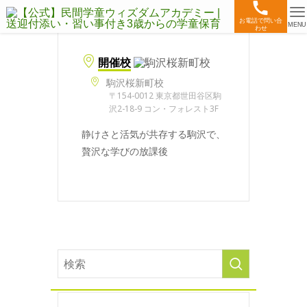
お電話で問い合
MENU
わせ
開催校
駒沢桜新町校
〒154-0012 東京都世田谷区駒
沢2-18-9 コン・フォレスト3F
静けさと活気が共存する駒沢で、
贅沢な学びの放課後