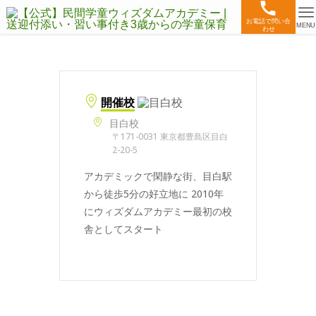
お電話で問い合
MENU
わせ
開催校
目白校
〒171-0031 東京都豊島区目白
2-20-5
アカデミックで閑静な街、目白駅
から徒歩5分の好立地に 2010年
にウィズダムアカデミー最初の校
舎としてスタート