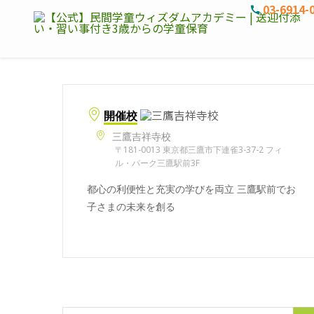
03-6914-
開催校
三鷹吉祥寺校
〒181-0013 東京都三鷹市下連雀3-37-2 フィ
ル・パーク三鷹駅前3F
都心の利便性と充実の学びを両立 三鷹駅前でお
子さまの未来を創る