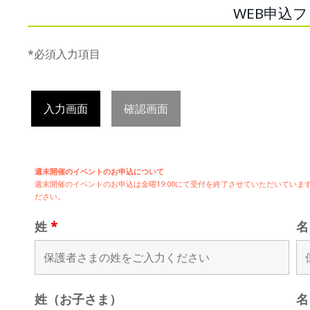
WEB申込
*必須入力項目
入力画面
確認画面
週末開催のイベントのお申込について
週末開催の
イベントのお申込は
金曜19:00にて受付を終了させていただいてい
ださい。
姓
*
姓（お子さま）
名