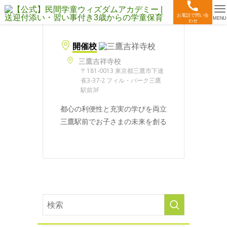
お電話で問い合
MENU
わせ
開催校
三鷹吉祥寺校
〒181-0013 東京都三鷹市下連
雀3-37-2 フィル・パーク三鷹
駅前3F
都心の利便性と充実の学びを両立
三鷹駅前でお子さまの未来を創る