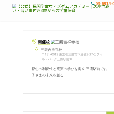
03-6914-
開催校
三鷹吉祥寺校
〒181-0013 東京都三鷹市下連雀3-37-2 フィ
ル・パーク三鷹駅前3F
都心の利便性と充実の学びを両立 三鷹駅前でお
子さまの未来を創る