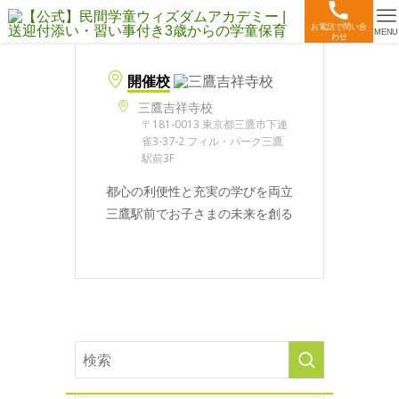
お電話で問い合
MENU
わせ
開催校
三鷹吉祥寺校
〒181-0013 東京都三鷹市下連
雀3-37-2 フィル・パーク三鷹
駅前3F
都心の利便性と充実の学びを両立
三鷹駅前でお子さまの未来を創る