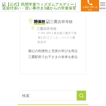
お電話で問い合
MENU
わせ
開催校
三鷹吉祥寺校
〒181-0013 東京都三鷹市下連
雀3-37-2 フィル・パーク三鷹
駅前3F
都心の利便性と充実の学びを両立
三鷹駅前でお子さまの未来を創る