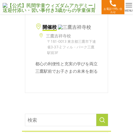
お電話で問い合
MENU
わせ
開催校
三鷹吉祥寺校
〒181-0013 東京都三鷹市下連
雀3-37-2 フィル・パーク三鷹
駅前3F
都心の利便性と充実の学びを両立
三鷹駅前でお子さまの未来を創る