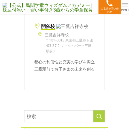
お電話で問い合
MENU
わせ
開催校
三鷹吉祥寺校
〒181-0013 東京都三鷹市下連
雀3-37-2 フィル・パーク三鷹
駅前3F
都心の利便性と充実の学びを両立
三鷹駅前でお子さまの未来を創る