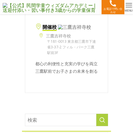
お電話で問い合
MENU
わせ
開催校
三鷹吉祥寺校
〒181-0013 東京都三鷹市下連
雀3-37-2 フィル・パーク三鷹
駅前3F
都心の利便性と充実の学びを両立
三鷹駅前でお子さまの未来を創る