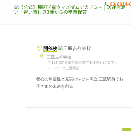
03-6914-
開催校
三鷹吉祥寺校
〒181-0013 東京都三鷹市下連雀3-37-2 フィ
ル・パーク三鷹駅前3F
都心の利便性と充実の学びを両立 三鷹駅前でお
子さまの未来を創る