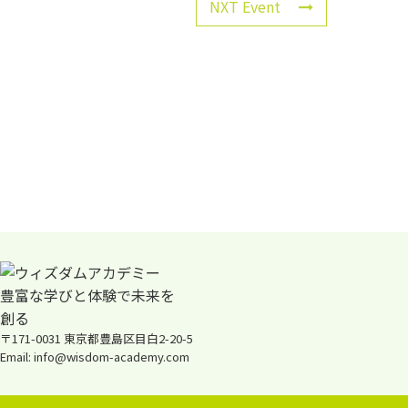
NXT Event
〒171-0031 東京都豊島区目白2-20-5
Email: info@wisdom-academy.com