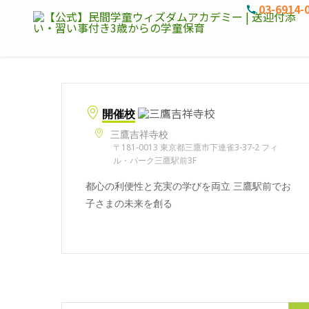
03-6914-
開催校
三鷹吉祥寺校
〒181-0013 東京都三鷹市下連雀3-37-2 フィ
ル・パーク三鷹駅前3F
都心の利便性と充実の学びを両立 三鷹駅前でお
子さまの未来を創る