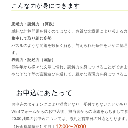
こんな力が身につきます
思考力・読解力 （算数）
単純な計算問題を解くのではなく、良質な文章題により考える力
集中して取り組む姿勢
パズルのような問題を数多く解き、与えられた条件をいかに整理
す。
表現力・記述力（国語）
低学年から様々な文章に慣れ、読解力を身につけることができま
やなぞなぞ等の言葉遊びを通して、豊かな表現力を身につけるこ
お申込にあたって
お申込のタイミングにより満席となり、受付できないことがあり
WEBフォームからのお申込後、担当者からの連絡をもちまして
20:00以降のお申込については、原則翌営業日の対応となります
12:00〜20:00
【校舎営業時間】平日｜