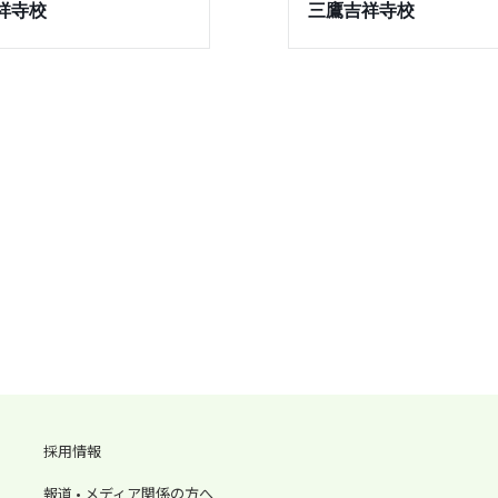
祥寺校
三鷹吉祥寺校
採用情報
報道 • メディア関係の方へ