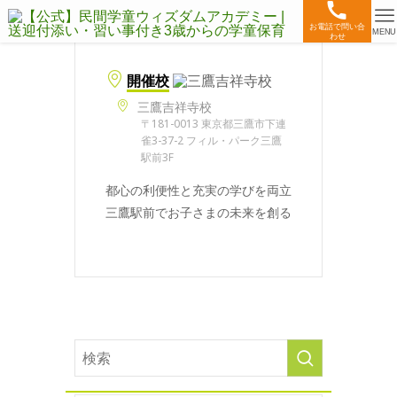
お電話で問い合
MENU
わせ
開催校
三鷹吉祥寺校
〒181-0013 東京都三鷹市下連
雀3-37-2 フィル・パーク三鷹
駅前3F
都心の利便性と充実の学びを両立
三鷹駅前でお子さまの未来を創る