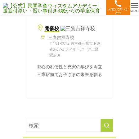
お電話で問い合
MENU
わせ
開催校
三鷹吉祥寺校
〒181-0013 東京都三鷹市下連
雀3-37-2 フィル・パーク三鷹
駅前3F
都心の利便性と充実の学びを両立
三鷹駅前でお子さまの未来を創る