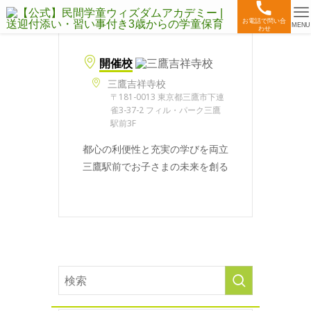
お電話で問い合
MENU
わせ
開催校
三鷹吉祥寺校
〒181-0013 東京都三鷹市下連
雀3-37-2 フィル・パーク三鷹
駅前3F
都心の利便性と充実の学びを両立
三鷹駅前でお子さまの未来を創る