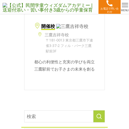
お電話で問い合
MENU
わせ
開催校
三鷹吉祥寺校
〒181-0013 東京都三鷹市下連
雀3-37-2 フィル・パーク三鷹
駅前3F
都心の利便性と充実の学びを両立
三鷹駅前でお子さまの未来を創る