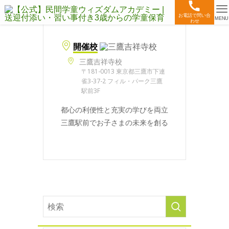
お電話で問い合
MENU
わせ
開催校
三鷹吉祥寺校
〒181-0013 東京都三鷹市下連
雀3-37-2 フィル・パーク三鷹
駅前3F
都心の利便性と充実の学びを両立
三鷹駅前でお子さまの未来を創る