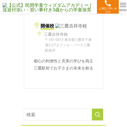
お電話で問い合
MENU
わせ
開催校
三鷹吉祥寺校
〒181-0013 東京都三鷹市下連
雀3-37-2 フィル・パーク三鷹
駅前3F
都心の利便性と充実の学びを両立
三鷹駅前でお子さまの未来を創る