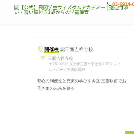
03-6914-
開催校
三鷹吉祥寺校
〒181-0013 東京都三鷹市下連雀3-37-2 フィ
ル・パーク三鷹駅前3F
都心の利便性と充実の学びを両立 三鷹駅前でお
子さまの未来を創る