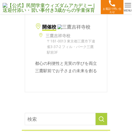
お電話で問い合
MENU
わせ
開催校
三鷹吉祥寺校
〒181-0013 東京都三鷹市下連
雀3-37-2 フィル・パーク三鷹
駅前3F
都心の利便性と充実の学びを両立
三鷹駅前でお子さまの未来を創る