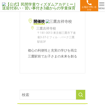
お電話で問い合
MENU
わせ
開催校
三鷹吉祥寺校
〒181-0013 東京都三鷹市下連
雀3-37-2 フィル・パーク三鷹
駅前3F
都心の利便性と充実の学びを両立
三鷹駅前でお子さまの未来を創る