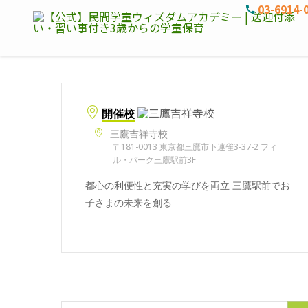
03-6914-
開催校
三鷹吉祥寺校
〒181-0013 東京都三鷹市下連雀3-37-2 フィ
ル・パーク三鷹駅前3F
都心の利便性と充実の学びを両立 三鷹駅前でお
子さまの未来を創る