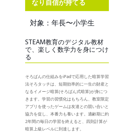
なり自信が持て
る
対象：年長〜小学生
STEAM教育のデジタル教材
で、楽しく数学力を身につけ
る
そろばんの仕組みをiPadで応用した暗算学習
法そろタッチは、短期効率的に一生の財産と
なるイメージ暗算(そろばん式暗算)が身につ
きます。学習の習慣化はもちろん、教室限定
アプリを使ったゲームは友達との競い合いと
協力を促し、本番力も養います。適齢期に約
2年間の毎日の学習を終えると、四則計算が
暗算上級レベルに到達します。