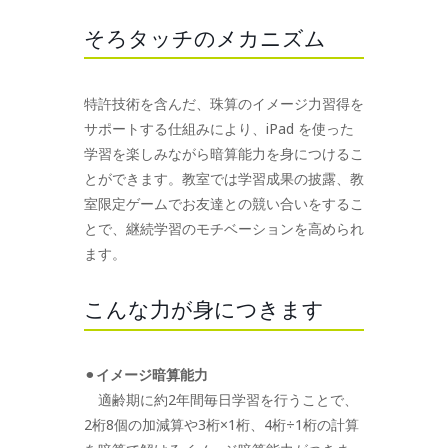
そろタッチのメカニズム
特許技術を含んだ、珠算のイメージ力習得を
サポートする仕組みにより、iPad を使った
学習を楽しみながら暗算能力を身につけるこ
とができます。教室では学習成果の披露、教
室限定ゲームでお友達との競い合いをするこ
とで、継続学習のモチベーションを高められ
ます。
こんな力が身につきます
⚫︎
イメージ暗算能力
適齢期に約2年間毎日学習を行うことで、
2桁8個の加減算や3桁×1桁、4桁÷1桁の計算