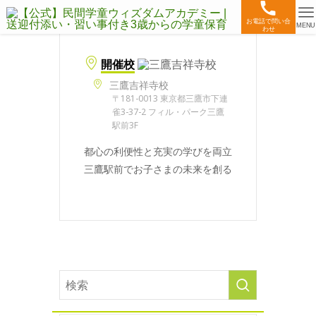
お電話で問い合
MENU
わせ
開催校
三鷹吉祥寺校
〒181-0013 東京都三鷹市下連
雀3-37-2 フィル・パーク三鷹
駅前3F
都心の利便性と充実の学びを両立
三鷹駅前でお子さまの未来を創る