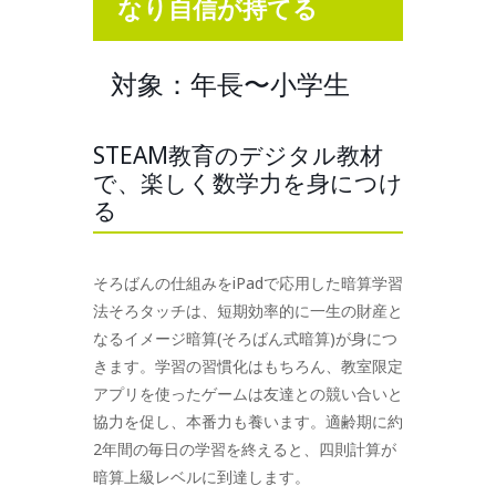
なり自信が持て
る
対象：年長〜小学生
STEAM教育のデジタル教材
で、楽しく数学力を身につけ
る
そろばんの仕組みをiPadで応用した暗算学習
法そろタッチは、短期効率的に一生の財産と
なるイメージ暗算(そろばん式暗算)が身につ
きます。学習の習慣化はもちろん、教室限定
アプリを使ったゲームは友達との競い合いと
協力を促し、本番力も養います。適齢期に約
2年間の毎日の学習を終えると、四則計算が
暗算上級レベルに到達します。