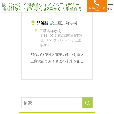
お電話で問い合
MENU
わせ
開催校
三鷹吉祥寺校
〒181-0013 東京都三鷹市下連
雀3-37-2 フィル・パーク三鷹
駅前3F
都心の利便性と充実の学びを両立
三鷹駅前でお子さまの未来を創る