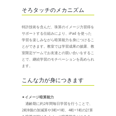
そろタッチのメカニズム
特許技術を含んだ、珠算のイメージ力習得を
サポートする仕組みにより、iPad を使った
学習を楽しみながら暗算能力を身につけるこ
とができます。教室では学習成果の披露、教
室限定ゲームでお友達との競い合いをするこ
とで、継続学習のモチベーションを高められ
ます。
こんな力が身につきます
⚫︎
イメージ暗算能力
適齢期に約2年間毎日学習を行うことで、
2桁8個の加減算や3桁×1桁、4桁÷1桁の計算