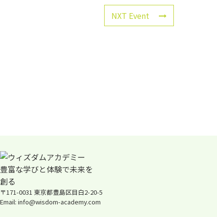
NXT Event
〒171-0031 東京都豊島区目白2-20-5
Email: info@wisdom-academy.com