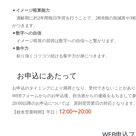
⚫︎
イメージ暗算能力
適齢期に約2年間毎日学習を行うことで、2桁8個の加減算や3桁
がつきます。
⚫︎数字への自信
イメージ暗算の習得は数字への自信へと繋がります。
⚫︎
集中力
粘り強くコツコツ続ける集中力が身につきます。
お申込にあたって
お申込のタイミングにより満席となり、受付できないことがあり
WEBフォームからのお申込後、担当者からの連絡をもちまして
20:00以降のお申込については、原則翌営業日の対応となります
12:00〜20:00
【校舎営業時間】平日｜
WEB申込