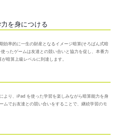
学力を身につける
短期効率的に一生の財産となるイメージ暗算(そろばん式暗
を使ったゲームは友達との競い合いと協力を促し、本番力
算が暗算上級レベルに到達します。
より、iPad を使った学習を楽しみながら暗算能力を身
ームでお友達との競い合いをすることで、継続学習のモ