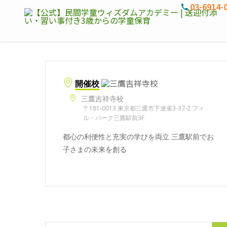
03-6914-
開催校
三鷹吉祥寺校
〒181-0013 東京都三鷹市下連雀3-37-2 フィ
ル・パーク三鷹駅前3F
都心の利便性と充実の学びを両立 三鷹駅前でお
子さまの未来を創る