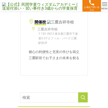
お電話で問い合
MENU
わせ
開催校
三鷹吉祥寺校
〒181-0013 東京都三鷹市下連
雀3-37-2 フィル・パーク三鷹
駅前3F
都心の利便性と充実の学びを両立
三鷹駅前でお子さまの未来を創る