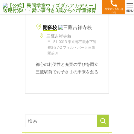
お電話で問い合
MENU
わせ
開催校
三鷹吉祥寺校
〒181-0013 東京都三鷹市下連
雀3-37-2 フィル・パーク三鷹
駅前3F
都心の利便性と充実の学びを両立
三鷹駅前でお子さまの未来を創る