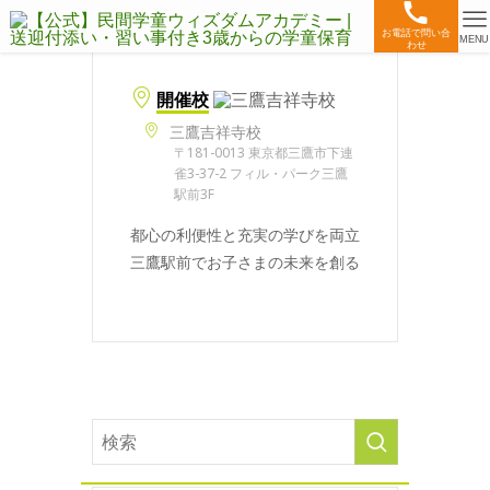
お電話で問い合
MENU
わせ
開催校
三鷹吉祥寺校
〒181-0013 東京都三鷹市下連
雀3-37-2 フィル・パーク三鷹
駅前3F
都心の利便性と充実の学びを両立
三鷹駅前でお子さまの未来を創る